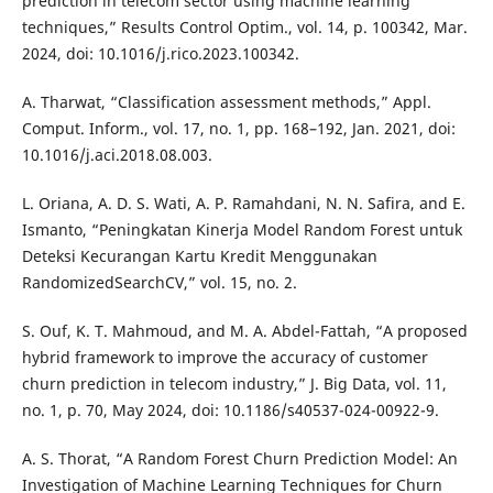
prediction in telecom sector using machine learning
techniques,” Results Control Optim., vol. 14, p. 100342, Mar.
2024, doi: 10.1016/j.rico.2023.100342.
A. Tharwat, “Classification assessment methods,” Appl.
Comput. Inform., vol. 17, no. 1, pp. 168–192, Jan. 2021, doi:
10.1016/j.aci.2018.08.003.
L. Oriana, A. D. S. Wati, A. P. Ramahdani, N. N. Safira, and E.
Ismanto, “Peningkatan Kinerja Model Random Forest untuk
Deteksi Kecurangan Kartu Kredit Menggunakan
RandomizedSearchCV,” vol. 15, no. 2.
S. Ouf, K. T. Mahmoud, and M. A. Abdel-Fattah, “A proposed
hybrid framework to improve the accuracy of customer
churn prediction in telecom industry,” J. Big Data, vol. 11,
no. 1, p. 70, May 2024, doi: 10.1186/s40537-024-00922-9.
A. S. Thorat, “A Random Forest Churn Prediction Model: An
Investigation of Machine Learning Techniques for Churn