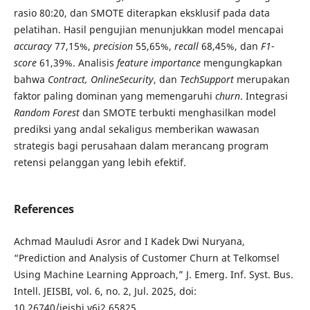
rasio 80:20, dan SMOTE diterapkan eksklusif pada data
pelatihan. Hasil pengujian menunjukkan model mencapai
accuracy
77,15%,
precision
55,65%,
recall
68,45%, dan
F1-
score
61,39%. Analisis
feature importance
mengungkapkan
bahwa
Contract
, OnlineSecurity
, dan
TechSupport
merupakan
faktor paling dominan yang memengaruhi
churn
. Integrasi
Random Forest
dan SMOTE terbukti menghasilkan model
prediksi yang andal sekaligus memberikan wawasan
strategis bagi perusahaan dalam merancang program
retensi pelanggan yang lebih efektif.
References
Achmad Mauludi Asror and I Kadek Dwi Nuryana,
“Prediction and Analysis of Customer Churn at Telkomsel
Using Machine Learning Approach,” J. Emerg. Inf. Syst. Bus.
Intell. JEISBI, vol. 6, no. 2, Jul. 2025, doi:
10.26740/jeisbi.v6i2.65825.