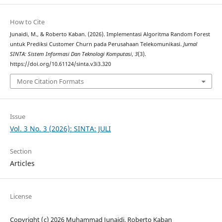
How to Cite
Junaidi, M., & Roberto Kaban. (2026). Implementasi Algoritma Random Forest
untuk Prediksi Customer Churn pada Perusahaan Telekomunikasi.
Jurnal
SINTA: Sistem Informasi Dan Teknologi Komputasi
,
3
(3).
https://doi.org/10.61124/sinta.v3i3.320
More Citation Formats
Issue
Vol. 3 No. 3 (2026): SINTA: JULI
Section
Articles
License
Copyright (c) 2026 Muhammad Junaidi, Roberto Kaban