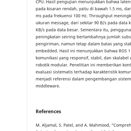
CPU. Hasil pengujian menunjukkan bahwa laten
pada kisaran rendah, yaitu di bawah 1.5 ms, d
ms pada frekuensi 100 Hz. Throughput meningka
ukuran message, dari sekitar 90 B/s pada data k
KB/s pada data besar. Sementara itu, penggu
peningkatan seiring bertambahnya jumlah subsc
pengiriman, namun tetap dalam batas yang stab
embedded. Hasil ini menunjukkan bahwa ROS 1
komunikasi yang responsif, stabil, dan skalabe
robotik modular. Penelitian ini memberikan kon
evaluasi sistematis terhadap karakteristik komu
menjadi referensi dalam pengembangan sistem 
middleware.
References
M. Aljamal, S. Patel, and A. Mahmood, “Compreh