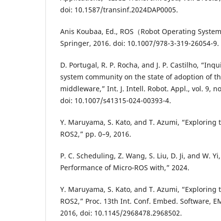
doi: 10.1587/transinf.2024DAP0005.
Anis Koubaa, Ed., ROS（Robot Operating System）,
Springer, 2016. doi: 10.1007/978-3-319-26054-9.
D. Portugal, R. P. Rocha, and J. P. Castilho, “Inq
system community on the state of adoption of th
middleware,” Int. J. Intell. Robot. Appl., vol. 9, n
doi: 10.1007/s41315-024-00393-4.
Y. Maruyama, S. Kato, and T. Azumi, “Exploring 
ROS2,” pp. 0–9, 2016.
P. C. Scheduling, Z. Wang, S. Liu, D. Ji, and W. 
Performance of Micro-ROS with,” 2024.
Y. Maruyama, S. Kato, and T. Azumi, “Exploring
ROS2,” Proc. 13th Int. Conf. Embed. Software, E
2016, doi: 10.1145/2968478.2968502.