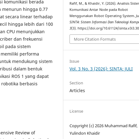
si komunikasi berada
Rafif, M., & Khaidir, Y. (2026). Analisis Sist
an menurun hingga 0.77
Komunikasi Antar Node pada Robot
Menggunakan Robot Operating System.
Ju
t secara linear terhadap
SINTA: Sistem Informasi Dan Teknologi Komp
ecil hingga lebih dari 100
3
(3). https://doi.org/10.61124/sinta.v3i3.3
naan CPU menunjukkan
riber dan frekuensi
More Citation Formats
il pada sistem
 memiliki performa
l untuk mendukung sistem
Issue
tribusi dalam bentuk
Vol. 3 No. 3 (2026): SINTA: JULI
nikasi ROS 1 yang dapat
Section
robotika berbasis
Articles
License
Copyright (c) 2026 Muhammad Rafif,
ensive Review of
Yulindon Khaidir