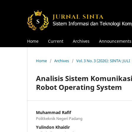
Home
Current
Archives
Announcements
Home
/
Archives
/
Vol. 3 No. 3 (2026): SINTA: JULI
Analisis Sistem Komunika
Robot Operating System
Muhammad Rafif
Politkeknik Negeri Padang
Yulindon Khaidir