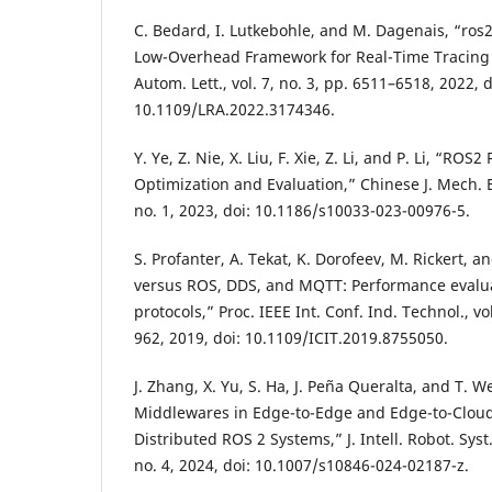
C. Bedard, I. Lutkebohle, and M. Dagenais, “ros
Low-Overhead Framework for Real-Time Tracing 
Autom. Lett., vol. 7, no. 3, pp. 6511–6518, 2022, d
10.1109/LRA.2022.3174346.
Y. Ye, Z. Nie, X. Liu, F. Xie, Z. Li, and P. Li, “RO
Optimization and Evaluation,” Chinese J. Mech. En
no. 1, 2023, doi: 10.1186/s10033-023-00976-5.
S. Profanter, A. Tekat, K. Dorofeev, M. Rickert, a
versus ROS, DDS, and MQTT: Performance evaluat
protocols,” Proc. IEEE Int. Conf. Ind. Technol., v
962, 2019, doi: 10.1109/ICIT.2019.8755050.
J. Zhang, X. Yu, S. Ha, J. Peña Queralta, and T.
Middlewares in Edge-to-Edge and Edge-to-Clou
Distributed ROS 2 Systems,” J. Intell. Robot. Syst.
no. 4, 2024, doi: 10.1007/s10846-024-02187-z.