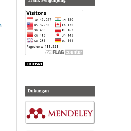
Trafik Pengunjung
al
Dukungan