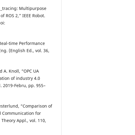
2_tracing: Multipurpose
of ROS 2,” IEEE Robot.
oi:
S2 Real-time Performance
g. (English Ed., vol. 36,
nd A. Knoll, “OPC UA
ion of industry 4.0
ol. 2019-Febru, pp. 955–
 Westerlund, “Comparison of
d Communication for
 Theory Appl., vol. 110,