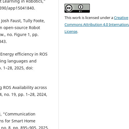
 Learning in Robotics,”
0.3390/app15041840.
This work is licensed under a
Creative
Josh Faust, Tully Foote,
Commons Attribution 4.0 Internation
 an open-source Robot
License
.
., no. Figure 1, pp.
843.
Energy efficiency in ROS
ing languages and
p. 1–28, 2025, doi:
 ROS Availability across
, no. 19, pp. 1–28, 2024,
hi, “Communication
ms for Smart Home
, no. 8, pp. 895–905, 2025,