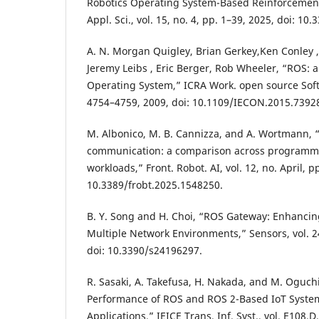
Robotics Operating System-Based Reinforcement
Appl. Sci., vol. 15, no. 4, pp. 1–39, 2025, doi: 1
A. N. Morgan Quigley, Brian Gerkey,Ken Conley , 
Jeremy Leibs , Eric Berger, Rob Wheeler, “ROS:
Operating System,” ICRA Work. open source Softw
4754–4759, 2009, doi: 10.1109/IECON.2015.7392
M. Albonico, M. B. Cannizza, and A. Wortmann, “
communication: a comparison across programm
workloads,” Front. Robot. AI, vol. 12, no. April, p
10.3389/frobt.2025.1548250.
B. Y. Song and H. Choi, “ROS Gateway: Enhancing
Multiple Network Environments,” Sensors, vol. 24
doi: 10.3390/s24196297.
R. Sasaki, A. Takefusa, H. Nakada, and M. Oguc
Performance of ROS and ROS 2-Based IoT Syste
Applications,” IEICE Trans. Inf. Syst., vol. E108.D