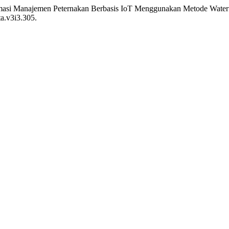
formasi Manajemen Peternakan Berbasis IoT Menggunakan Metode Water
ta.v3i3.305.