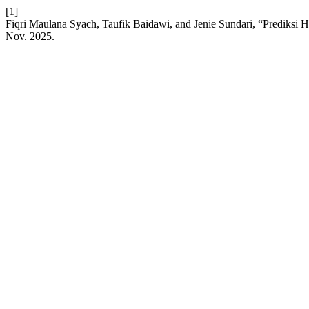
[1]
Fiqri Maulana Syach, Taufik Baidawi, and Jenie Sundari, “Pre
Nov. 2025.