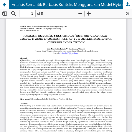
Analisis Semantik Berbasis Konteks Menggunakan Model Hybrid Indobert–knn untuk Deteksi Komentar Cyberbullying Tiktok