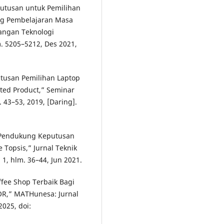
utusan untuk Pemilihan
ng Pembelajaran Masa
angan Teknologi
m. 5205–5212, Des 2021,
utusan Pemilihan Laptop
ed Product,” Seminar
 43–53, 2019, [Daring].
em Pendukung Keputusan
opsis,” Jurnal Teknik
. 1, hlm. 36–44, Jun 2021.
ffee Shop Terbaik Bagi
R,” MATHunesa: Jurnal
2025, doi: