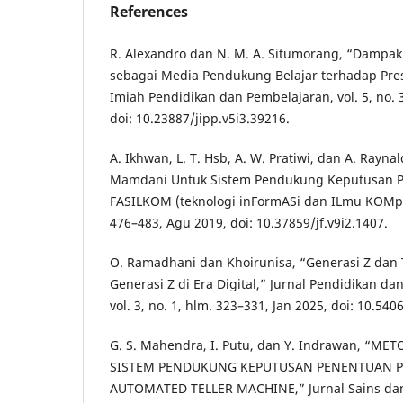
References
R. Alexandro dan N. M. A. Situmorang, “Dampa
sebagai Media Pendukung Belajar terhadap Pres
Imiah Pendidikan dan Pembelajaran, vol. 5, no. 
doi: 10.23887/jipp.v5i3.39216.
A. Ikhwan, L. T. Hsb, A. W. Pratiwi, dan A. Rayna
Mamdani Untuk Sistem Pendukung Keputusan Pe
FASILKOM (teknologi inFormASi dan ILmu KOMpute
476–483, Agu 2019, doi: 10.37859/jf.v9i2.1407.
O. Ramadhani dan Khoirunisa, “Generasi Z dan 
Generasi Z di Era Digital,” Jurnal Pendidikan da
vol. 3, no. 1, hlm. 323–331, Jan 2025, doi: 10.54
G. S. Mahendra, I. Putu, dan Y. Indrawan, “M
SISTEM PENDUKUNG KEPUTUSAN PENENTUAN 
AUTOMATED TELLER MACHINE,” Jurnal Sains dan Te