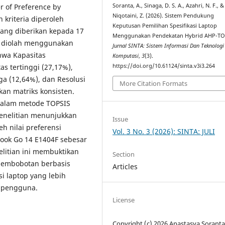
Soranta, A., Sinaga, D. S. A., Azahri, N. F., &
r of Preference by
Niqotaini, Z. (2026). Sistem Pendukung
n kriteria diperoleh
Keputusan Pemilihan Spesifikasi Laptop
ang diberikan kepada 17
Menggunakan Pendekatan Hybrid AHP-TO
n diolah menggunakan
Jurnal SINTA: Sistem Informasi Dan Teknologi
hwa Kapasitas
Komputasi
,
3
(3).
https://doi.org/10.61124/sinta.v3i3.264
s tertinggi (27,17%),
ga (12,64%), dan Resolusi
More Citation Formats
kan matriks konsisten.
 dalam metode TOPSIS
 penelitian menunjukkan
Issue
 nilai preferensi
Vol. 3 No. 3 (2026): SINTA: JULI
obook Go 14 E1404F sebesar
elitian ini membuktikan
Section
pembobotan berbasis
Articles
 laptop yang lebih
n pengguna.
License
Copyright (c) 2026 Anastasya Soranta