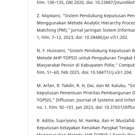
hlm. 130–135, Okt 2020, doi: 10.23887/jstundiks
Z. Niqotaini, “Sistem Pendukung Keputusan Pen
Menggunakan Metode Analytic Hierarchy Process
Matching (PM),” Jurnal Jaringan Sistem Informasi 
1, hlm. 7–12, 2023, doi: 10.58486/jsr.v7i1.202.
N. F. Husnaini, “Sistem Pendukung Keputusan 
Metode AHP-TOPSIS untuk Pengukuran Tingkat 
Masyarakat Pesisir di Kabupaten Pidie,” Computer 
hlm. 51–60, Feb 2025, doi: 10.58477/cj.v3i1.204.
M. Arfan, R. Takdir, R. H. Dai, dan M. Kaluku, “
Keputusan Penentuan Prioritas Pembangunan 
TOPSIS,” Diffusion: Journal of Systems and Infor
no. 1, hlm. 92–101, Jan 2023, doi: 10.37031/diffu
R. Aditia, Supriyono, M. Hamka, dan H. Mustafi
Keputusan Kelayakan Kenaikan Pangkat Tenaga
Menggunakan Metode AHP-TOPSIS,” Remik: Riset