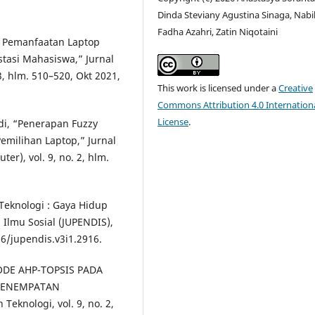
Dinda Steviany Agustina Sinaga, Nabi
Fadha Azahri, Zatin Niqotaini
k Pemanfaatan Laptop
tasi Mahasiswa,” Jurnal
3, hlm. 510–520, Okt 2021,
This work is licensed under a
Creative
Commons Attribution 4.0 Internation
License
.
ldi, “Penerapan Fuzzy
milihan Laptop,” Jurnal
r), vol. 9, no. 2, hlm.
Teknologi : Gaya Hidup
n Ilmu Sosial (JUPENDIS),
066/jupendis.v3i1.2916.
ETODE AHP-TOPSIS PADA
PENEMPATAN
knologi, vol. 9, no. 2,