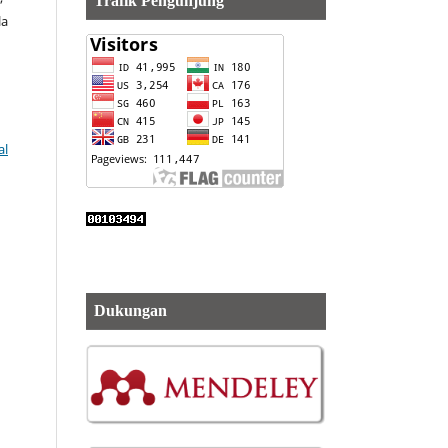
Trafik Pengunjung
la
al
Dukungan