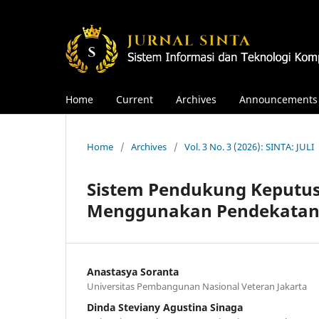
Home
Current
Archives
Announcements
Home
/
Archives
/
Vol. 3 No. 3 (2026): SINTA: JULI
Sistem Pendukung Keputusa
Menggunakan Pendekatan 
Anastasya Soranta
Universitas Pembangunan Nasional Veteran Jakarta
Dinda Steviany Agustina Sinaga