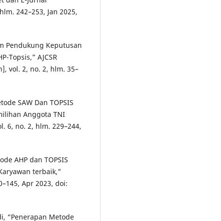
hlm. 242–253, Jan 2025,
stem Pendukung Keputusan
-Topsis,” AJCSR
 vol. 2, no. 2, hlm. 35–
Metode SAW Dan TOPSIS
ilihan Anggota TNI
l. 6, no. 2, hlm. 229–244,
tode AHP dan TOPSIS
aryawan terbaik,”
40–145, Apr 2023, doi:
udi, “Penerapan Metode