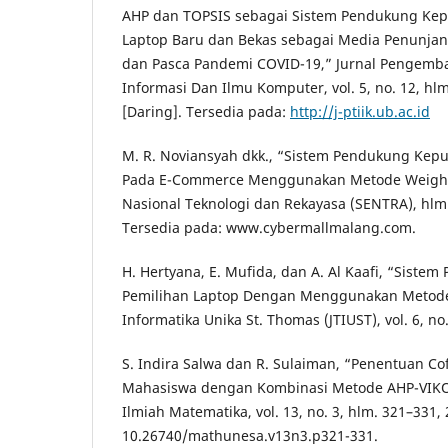
AHP dan TOPSIS sebagai Sistem Pendukung Kep
Laptop Baru dan Bekas sebagai Media Penunja
dan Pasca Pandemi COVID-19,” Jurnal Pengemb
Informasi Dan Ilmu Komputer, vol. 5, no. 12, hl
[Daring]. Tersedia pada:
http://j-ptiik.ub.ac.id
M. R. Noviansyah dkk., “Sistem Pendukung Kep
Pada E-Commerce Menggunakan Metode Weight
Nasional Teknologi dan Rekayasa (SENTRA), hlm.
Tersedia pada: www.cybermallmalang.com.
H. Hertyana, E. Mufida, dan A. Al Kaafi, “Sist
Pemilihan Laptop Dengan Menggunakan Metode T
Informatika Unika St. Thomas (JTIUST), vol. 6, no
S. Indira Salwa dan R. Sulaiman, “Penentuan Co
Mahasiswa dengan Kombinasi Metode AHP-VIKO
Ilmiah Matematika, vol. 13, no. 3, hlm. 321–331, 
10.26740/mathunesa.v13n3.p321-331.