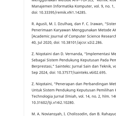
Manajemen Informatika Komputer, vol. 9, no. 1, 
doi: 10.33395/remik.v9i1.14285.
R. Agusli, M. I. Dzulhaq, dan F. C. Irawan, “Si
Penerimaan Karyawan Menggunakan Metode AHP
[Academic Journal of Computer Science Research],
40, Jul 2020, doi: 10.38101/ajcsr.v2i2.286.
Z. Niqotaini dan D. Vernanda, “Implementasi 
Sebagai Sistem Pendukung Keputusan Pada Pem
Berprestasi,” Sainteks: Jurnal Sain dan Teknik, vo
Sep 2024, doi: 10.37577/sainteks.v6i02.695.
Z. Niqotaini, “Penerapan dan Perbandingan Me
Untuk Sistem Pendukung Keputusan Pemilihan K
Technologia Jurnal Ilmiah, vol. 14, no. 2, hlm. 1
10.31602/tji.v14i2.10280.
M. A. Noviansyah, I. Cholissodin, dan B. Rahay