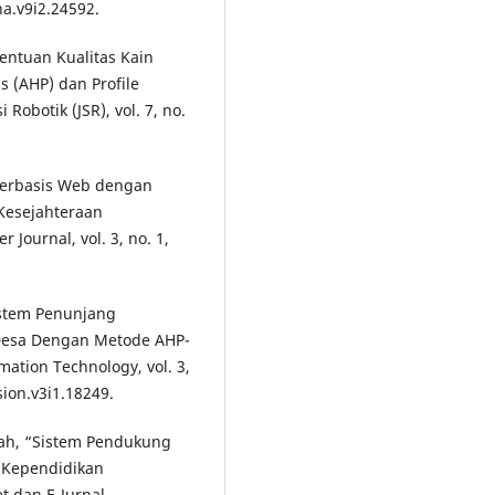
ha.v9i2.24592.
entuan Kualitas Kain
 (AHP) dan Profile
Robotik (JSR), vol. 7, no.
Berbasis Web dengan
Kesejahteraan
Journal, vol. 3, no. 1,
Sistem Penunjang
Desa Dengan Metode AHP-
mation Technology, vol. 3,
sion.v3i1.18249.
dah, “Sistem Pendukung
 Kependidikan
 dan E-Jurnal