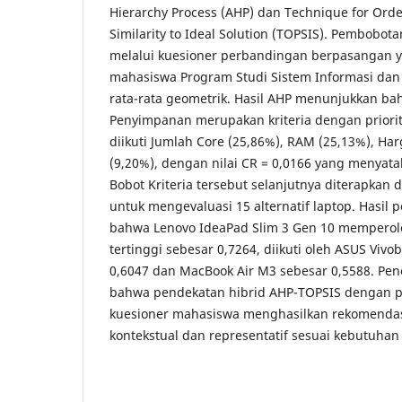
Hierarchy Process (AHP) dan Technique for Orde
Similarity to Ideal Solution (TOPSIS). Pembobota
melalui kuesioner perbandingan berpasangan y
mahasiswa Program Studi Sistem Informasi da
rata-rata geometrik. Hasil AHP menunjukkan ba
Penyimpanan merupakan kriteria dengan priorita
diikuti Jumlah Core (25,86%), RAM (25,13%), Har
(9,20%), dengan nilai CR = 0,0166 yang menyata
Bobot Kriteria tersebut selanjutnya diterapkan
untuk mengevaluasi 15 alternatif laptop. Hasil
bahwa Lenovo IdeaPad Slim 3 Gen 10 memperoleh
tertinggi sebesar 0,7264, diikuti oleh ASUS Viv
0,6047 dan MacBook Air M3 sebesar 0,5588. Pen
bahwa pendekatan hibrid AHP-TOPSIS dengan 
kuesioner mahasiswa menghasilkan rekomendasi
kontekstual dan representatif sesuai kebutuha